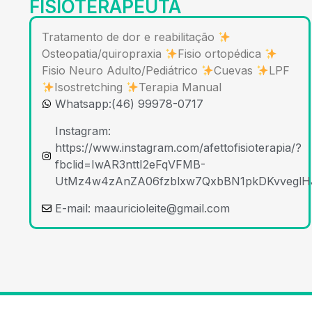
FISIOTERAPEUTA
Tratamento de dor e reabilitação
Osteopatia/quiropraxia
Fisio ortopédica
Fisio Neuro Adulto/Pediátrico
Cuevas
LPF
Isostretching
Terapia Manual
Whatsapp:(46) 99978-0717
Instagram:
https://www.instagram.com/afettofisioterapia/?
fbclid=IwAR3nttI2eFqVFMB-
UtMz4w4zAnZA06fzblxw7QxbBN1pkDKvvegl
E-mail:
maauricioleite@gmail.com