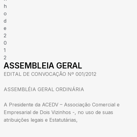
h
o
d
e
2
0
1
2
ASSEMBLEIA GERAL
EDITAL DE CONVOCAÇÃO Nº 001/2012
ASSEMBLÉIA GERAL ORDINÁRIA
A Presidente da ACEDV – Associação Comercial e
Empresarial de Dois Vizinhos -, no uso de suas
atribuições legais e Estatutárias,