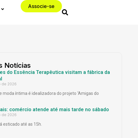
Associe-se
s Notícias
es do Essência Terapêutica visitam a fábrica da
l
o de 2026
 moda íntima é idealizadora do projeto ‘Amigas do
Pais: comércio atende até mais tarde no sábado
o de 2026
á esticado até as 15h.