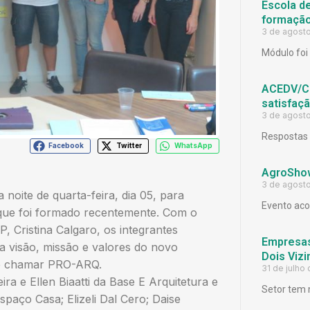
Escola d
formação
3 de agost
Módulo foi 
ACEDV/CD
satisfaç
3 de agost
Respostas 
Facebook
Twitter
WhatsApp
AgroShow
3 de agost
noite de quarta-feira, dia 05, para
Evento aco
 que foi formado recentemente. Com o
Cristina Calgaro, os integrantes
Empresas
na visão, missão e valores do novo
Dois Viz
 de chamar PRO-ARQ.
31 de julho
ra e Ellen Biaatti da Base E Arquitetura e
Setor tem 
paço Casa; Elizeli Dal Cero; Daise