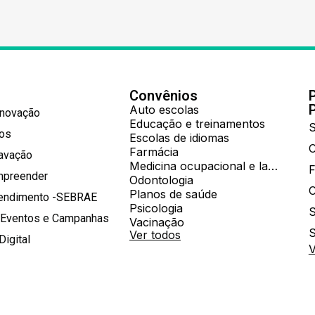
Convênios
Auto escolas
Inovação
Educação e treinamentos
S
hos
Escolas de idiomas
Farmácia
ravação
Medicina ocupacional e laboratorial
mpreender
Odontologia
Planos de saúde
tendimento -SEBRAE
Psicologia
S
 Eventos e Campanhas
Vacinação
S
Ver todos
Digital
V