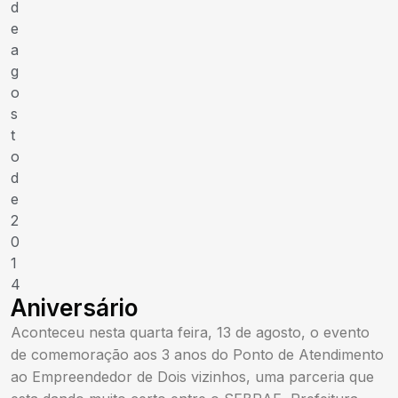
d
e
a
g
o
s
t
o
d
e
2
0
1
4
Aniversário
Aconteceu nesta quarta feira, 13 de agosto, o evento
de comemoração aos 3 anos do Ponto de Atendimento
ao Empreendedor de Dois vizinhos, uma parceria que