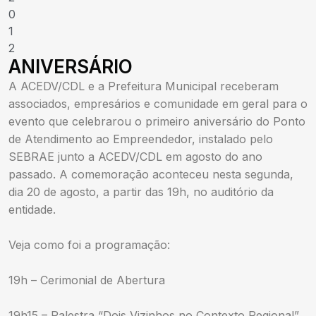
0
1
2
ANIVERSÁRIO
A ACEDV/CDL e a Prefeitura Municipal receberam
associados, empresários e comunidade em geral para o
evento que celebrarou o primeiro aniversário do Ponto
de Atendimento ao Empreendedor, instalado pelo
SEBRAE junto a ACEDV/CDL em agosto do ano
passado. A comemoração aconteceu nesta segunda,
dia 20 de agosto, a partir das 19h, no auditório da
entidade.
Veja como foi a programação:
19h – Cerimonial de Abertura
19h15 – Palestra “Dois Vizinhos no Contexto Regional”,