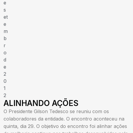
e
s
et
e
m
b
r
o
d
e
2
0
1
2
ALINHANDO AÇÕES
O Presidente Gilson Tedesco se reuniu com os
colaboradores da entidade. O encontro aconteceu na
quinta, dia 29. O objetivo do encontro foi alinhar ações