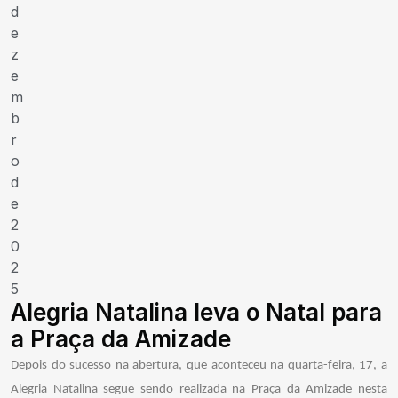
d
e
z
e
m
b
r
o
d
e
2
0
2
5
Alegria Natalina leva o Natal para
a Praça da Amizade
Depois do sucesso na abertura, que aconteceu na quarta-feira, 17, a
Alegria Natalina segue sendo realizada na Praça da Amizade nesta