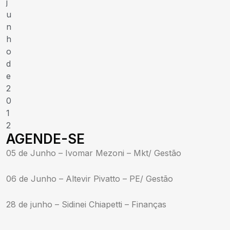
j
u
n
h
o
d
e
2
0
1
2
AGENDE-SE
05 de Junho – Ivomar Mezoni – Mkt/ Gestão
06 de Junho – Altevir Pivatto – PE/ Gestão
28 de junho – Sidinei Chiapetti – Finanças