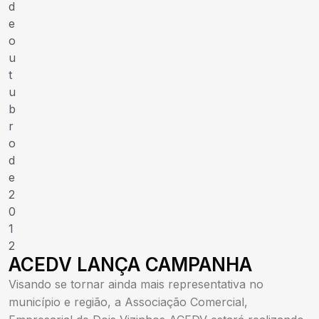
d
e
o
u
t
u
b
r
o
d
e
2
0
1
2
ACEDV LANÇA CAMPANHA
Visando se tornar ainda mais representativa no
município e região, a Associação Comercial,