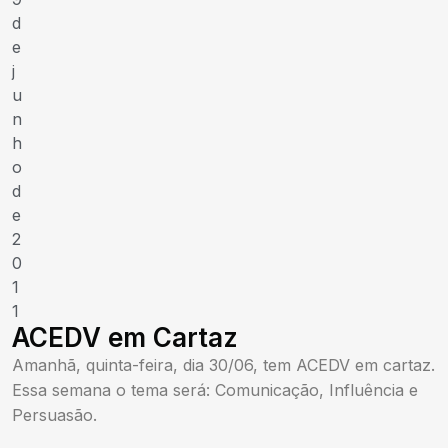
d
e
j
u
n
h
o
d
e
2
0
1
1
ACEDV em Cartaz
Amanhã, quinta-feira, dia 30/06, tem ACEDV em cartaz.
Essa semana o tema será: Comunicação, Influência e
Persuasão.