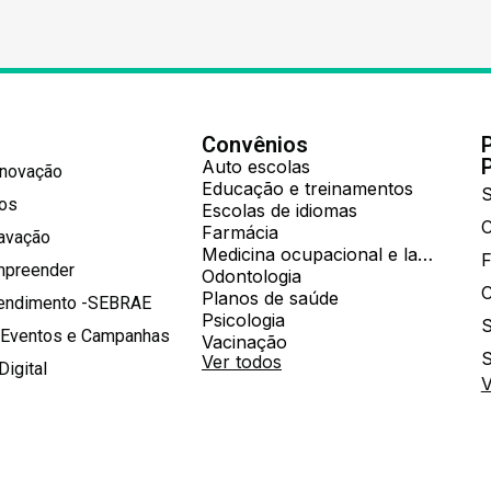
Convênios
Auto escolas
Inovação
Educação e treinamentos
S
hos
Escolas de idiomas
Farmácia
ravação
Medicina ocupacional e laboratorial
mpreender
Odontologia
Planos de saúde
tendimento -SEBRAE
Psicologia
S
 Eventos e Campanhas
Vacinação
S
Ver todos
Digital
V