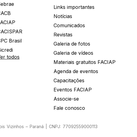
ebrae
Links importantes
CACB
Notícias
FACIAP
Comunicados
CACISPAR
Revistas
PC Brasil
Galeria de fotos
icredi
Galeria de vídeos
er todos
Materiais gratuitos FACIAP
Agenda de eventos
Capacitações
Eventos FACIAP
Associe-se
Fale conosco
Dois Vizinhos – Paraná | CNPJ: 77092559000113