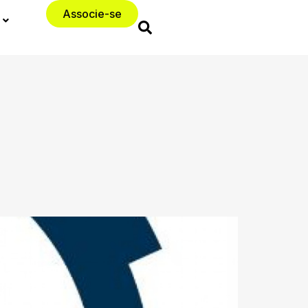
Associe-se
l