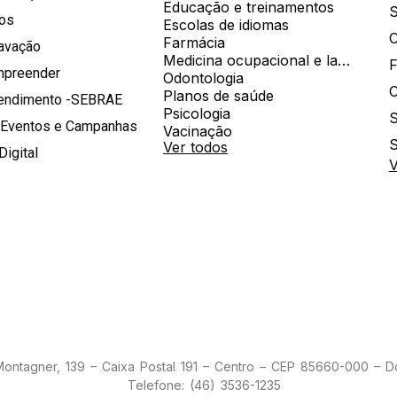
Educação e treinamentos
S
hos
Escolas de idiomas
Farmácia
ravação
Medicina ocupacional e laboratorial
mpreender
Odontologia
Planos de saúde
tendimento -SEBRAE
Psicologia
S
 Eventos e Campanhas
Vacinação
S
Ver todos
Digital
V
 Montagner, 139 – Caixa Postal 191 – Centro – CEP 85660-000 – 
Telefone: (46) 3536-1235