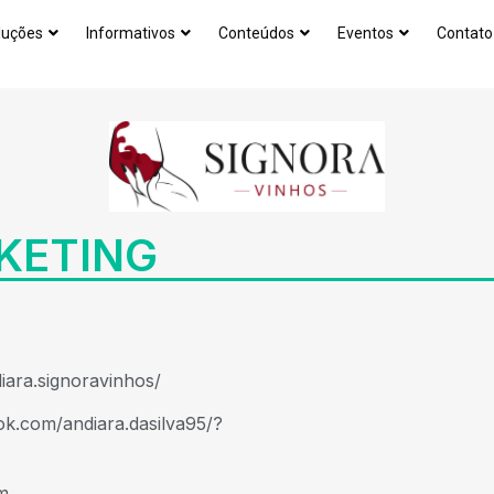
luções
Informativos
Conteúdos
Eventos
Contato
KETING
iara.signoravinhos/
k.com/andiara.dasilva95/?
m