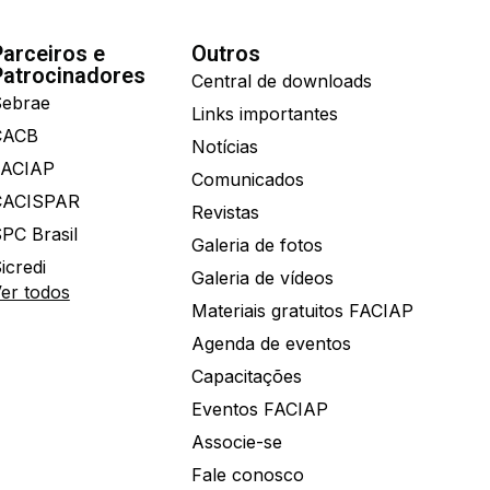
Parceiros e
Outros
Patrocinadores
Central de downloads
ebrae
Links importantes
CACB
Notícias
FACIAP
Comunicados
CACISPAR
Revistas
PC Brasil
Galeria de fotos
icredi
Galeria de vídeos
er todos
Materiais gratuitos FACIAP
Agenda de eventos
Capacitações
Eventos FACIAP
Associe-se
Fale conosco