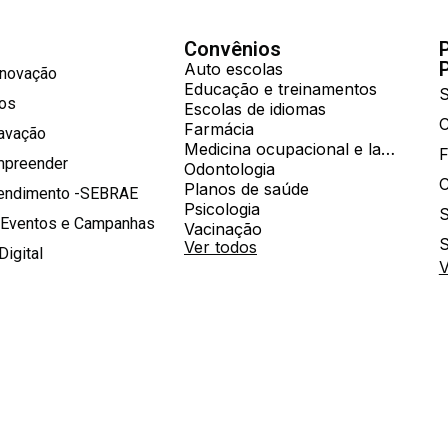
Convênios
Auto escolas
Inovação
Educação e treinamentos
S
hos
Escolas de idiomas
Farmácia
ravação
Medicina ocupacional e laboratorial
mpreender
Odontologia
Planos de saúde
tendimento -SEBRAE
Psicologia
S
 Eventos e Campanhas
Vacinação
S
Ver todos
Digital
V