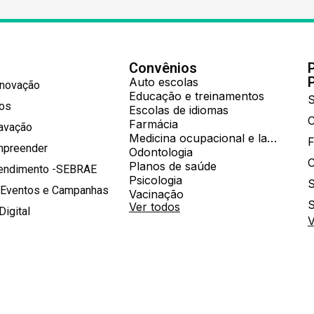
Convênios
Auto escolas
Inovação
Educação e treinamentos
S
hos
Escolas de idiomas
Farmácia
ravação
Medicina ocupacional e laboratorial
mpreender
Odontologia
Planos de saúde
tendimento -SEBRAE
Psicologia
S
 Eventos e Campanhas
Vacinação
S
Ver todos
Digital
V