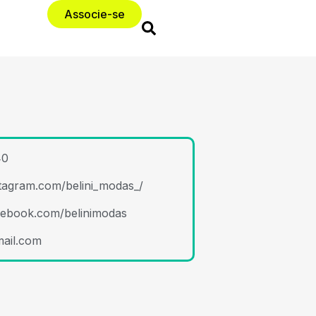
Associe-se
40
stagram.com/belini_modas_/
cebook.com/belinimodas
mail.com