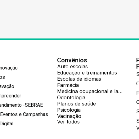
Convênios
Auto escolas
Inovação
Educação e treinamentos
S
hos
Escolas de idiomas
Farmácia
ravação
Medicina ocupacional e laboratorial
mpreender
Odontologia
Planos de saúde
tendimento -SEBRAE
Psicologia
S
 Eventos e Campanhas
Vacinação
S
Ver todos
Digital
V